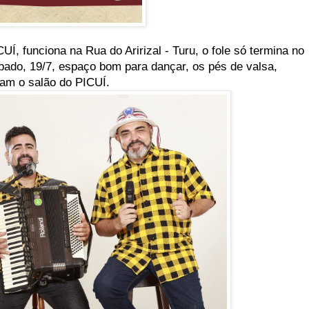
UÍ, funciona na Rua do Aririzal - Turu, o fole só termina no
bado, 19/7, espaço bom para dançar, os pés de valsa,
am o salão do PICUÍ.