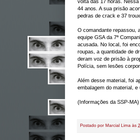
volta das 17 horas. Nessa 
44 anos. A sua prisão acon
pedras de crack e 37 trou
O comandante repassou, ai
equipe GSA da 7ª Companhi
acusada. No local, foi en
roupas, a quantidade de d
deram voz de prisão à prop
Polícia, sem lesões corpor
Além desse material, foi 
embalagem do material, e 
(Informações da SSP-MA)
Postado por
Marcial Lima
às