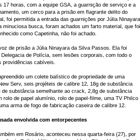
s 17 horas, com a equipe GSA, a guarnição de serviço e a
hamento, um cerco para a prisão em flagrante delito do
al, foi permitida a entrada das guarnições por Júlia Ninayara
 minuciosa busca, foram achados um farto material, que fo
onhecido como Capetinha, não foi achado.
voz de prisão a Júlia Ninayara da Silva Passos. Ela foi
 Delegacia de Polícia, sem lesões corporais, com todo o
s providências cabíveis.
i apreendido um colete balístico de propriedade de uma
ew Serv, seis projéteis de calibre 12, 18g de substância
 de substância semelhante ao crack, 2,8g de substância
rolo de papel alumínio, rolo de papel-filme, uma TV Philco
uma arma de fogo de fabricação caseira de calibre 12.
cusada envolvida com entorpecentes
também em Rosário, aconteceu nessa quarta-feira (27), por