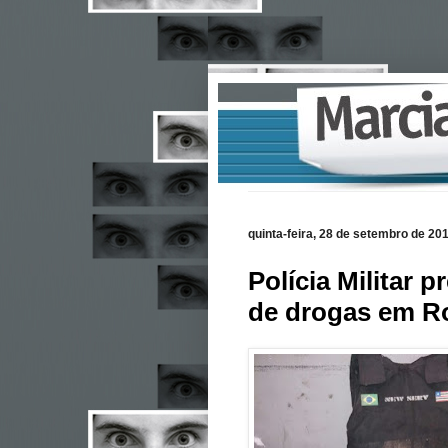
quinta-feira, 28 de setembro de 20
Polícia Militar 
de drogas em R