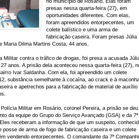
no município de Rosário. Elas foram
presas nessa quarta-feira (27), em
oportunidades diferentes. Com elas,
foram apreendidos entorpecentes, um
colete balístico e uma arma de
fabricação caseira. Foram presas Júlia
e Maria Dilma Martins Costa, 44 anos.
 Militar contra o tráfico de drogas, foi presa a acusada Júli
27 anos. A prisão dela aconteceu nessa quarta-feira (27), n
airro Ivar Saldanha. Com ela, foi apreendido um colete
. 12, substância semelhante à cocaína, ao crack e à maconha
eira e apetrechos para a fabricação de material de auxílio
es.
lícia Militar em Rosário, coronel Pereira, a prisão se deu
nto da equipe do Grupo do Serviço Avançado (GSA) e da 7ª
Eles receberam a informação de que um suspeito, conhecid
e posse de arma de fogo de fabricação caseira e um colete
ambém vendendo entorpecentes. O comandante da 7ª Companh