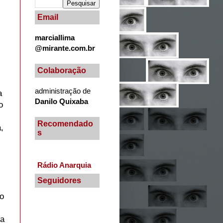
Email
marciallima
@mirante.com.br
Colaboração
administração de
a
Danilo Quixaba
o
Recomendado
,
s
Rádio Anarquia
Seguidores
o
ia