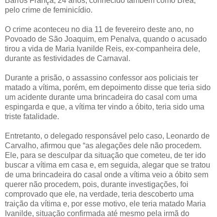
Barros França, 24 anos, conhecido também como Brea,
pelo crime de feminicídio.
O crime aconteceu no dia 11 de fevereiro deste ano, no
Povoado de São Joaquim, em Penalva, quando o acusado
tirou a vida de Maria Ivanilde Reis, ex-companheira dele,
durante as festividades de Carnaval.
Durante a prisão, o assassino confessor aos policiais ter
matado a vítima, porém, em depoimento disse que teria sido
um acidente durante uma brincadeira do casal com uma
espingarda e que, a vítima ter vindo a óbito, teria sido uma
triste fatalidade.
Entretanto, o delegado responsável pelo caso, Leonardo de
Carvalho, afirmou que “as alegações dele não procedem.
Ele, para se desculpar da situação que cometeu, de ter ido
buscar a vítima em casa e, em seguida, alegar que se tratou
de uma brincadeira do casal onde a vítima veio a óbito sem
querer não procedem, pois, durante investigações, foi
comprovado que ele, na verdade, teria descoberto uma
traição da vítima e, por esse motivo, ele teria matado Maria
Ivanilde, situação confirmada até mesmo pela irmã do