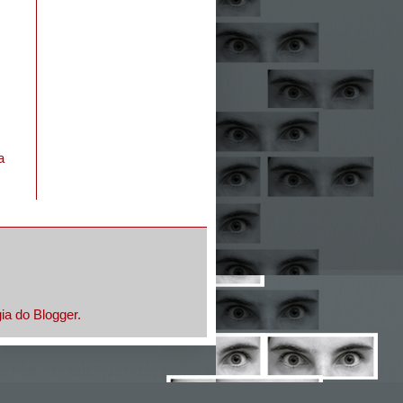
a
gia do
Blogger
.