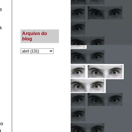
s
a
Arquivo do
blog
mo
a