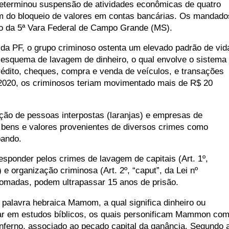
eterminou suspensão de atividades econômicas de quatro
m do bloqueio de valores em contas bancárias. Os mandado
zo da 5ª Vara Federal de Campo Grande (MS).
da PF, o grupo criminoso ostenta um elevado padrão de vid
esquema de lavagem de dinheiro, o qual envolve o sistema
rédito, cheques, compra e venda de veículos, e transações
020, os criminosos teriam movimentado mais de R$ 20
ação de pessoas interpostas (laranjas) e empresas de
 bens e valores provenientes de diversos crimes como
bando.
sponder pelos crimes de lavagem de capitais (Art. 1º,
) e organização criminosa (Art. 2º, “caput”, da Lei nº
somadas, podem ultrapassar 15 anos de prisão.
 palavra hebraica Mamom, a qual significa dinheiro ou
lar em estudos bíblicos, os quais personificam Mammon co
inferno, associado ao pecado capital da ganância. Segundo 