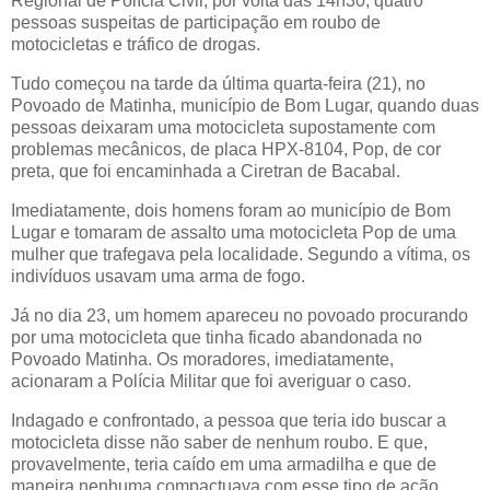
Regional de Polícia Civil, por volta das 14h30, quatro
pessoas suspeitas de participação em roubo de
motocicletas e tráfico de drogas.
Tudo começou na tarde da última quarta-feira (21), no
Povoado de Matinha, município de Bom Lugar, quando duas
pessoas deixaram uma motocicleta supostamente com
problemas mecânicos, de placa HPX-8104, Pop, de cor
preta, que foi encaminhada a Ciretran de Bacabal.
Imediatamente, dois homens foram ao município de Bom
Lugar e tomaram de assalto uma motocicleta Pop de uma
mulher que trafegava pela localidade. Segundo a vítima, os
indivíduos usavam uma arma de fogo.
Já no dia 23, um homem apareceu no povoado procurando
por uma motocicleta que tinha ficado abandonada no
Povoado Matinha. Os moradores, imediatamente,
acionaram a Polícia Militar que foi averiguar o caso.
Indagado e confrontado, a pessoa que teria ido buscar a
motocicleta disse não saber de nenhum roubo. E que,
provavelmente, teria caído em uma armadilha e que de
maneira nenhuma compactuava com esse tipo de ação.