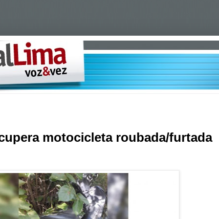
recupera motocicleta roubada/furtada