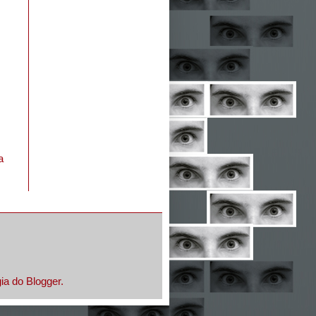
a
gia do
Blogger
.