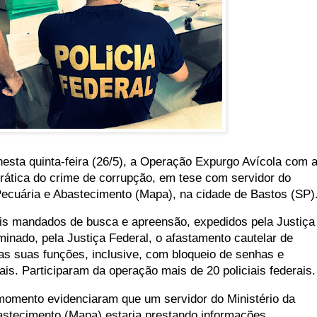
 nesta quinta-feira (26/5), a Operação Expurgo Avícola com 
 prática do crime de corrupção, em tese com servidor do
 Pecuária e Abastecimento (Mapa), na cidade de Bastos (SP)
is mandados de busca e apreensão, expedidos pela Justiça
inado, pela Justiça Federal, o afastamento cautelar de
 as suas funções, inclusive, com bloqueio de senhas e
ais. Participaram da operação mais de 20 policiais federais.
momento evidenciaram que um servidor do Ministério da
bastecimento (Mapa) estaria prestando informações,