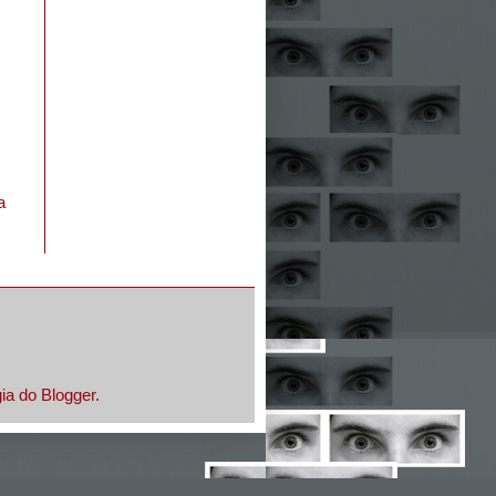
a
gia do
Blogger
.