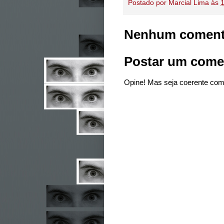
Postado por
Marcial Lima
às
Nenhum coment
Postar um come
Opine! Mas seja coerente com 