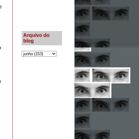
e
Arquivo do
blog
o
s