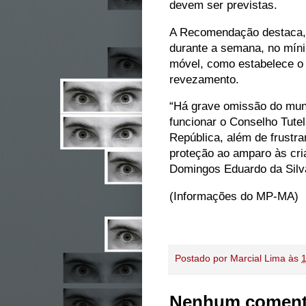
devem ser previstas.
A Recomendação destaca, a
durante a semana, no mínim
móvel, como estabelece o 
revezamento.
“Há grave omissão do munic
funcionar o Conselho Tute
República, além de frustra
proteção ao amparo às cri
Domingos Eduardo da Silv
(Informações do MP-MA)
Postado por
Marcial Lima
às
Nenhum coment