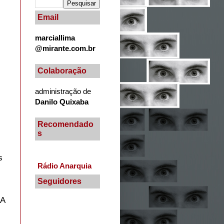
Email
marciallima
@mirante.com.br
Colaboração
administração de
Danilo Quixaba
Recomendado
s
s
Rádio Anarquia
Seguidores
MA