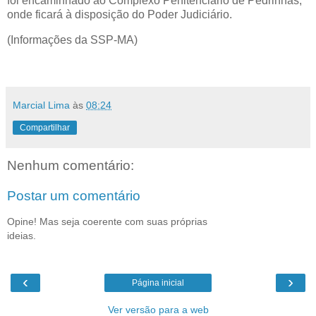
foi encaminhado ao Complexo Penitenciário de Pedrinhas,
onde ficará à disposição do Poder Judiciário.
(Informações da SSP-MA)
Marcial Lima
às
08:24
Compartilhar
Nenhum comentário:
Postar um comentário
Opine! Mas seja coerente com suas próprias
ideias.
‹
›
Página inicial
Ver versão para a web