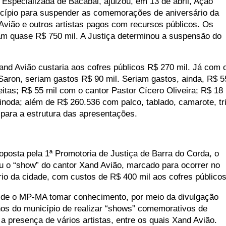
 Especializada de Bacabal, ajuizou, em 13 de abril, Ação
nicípio para suspender as comemorações de aniversário da
vião e outros artistas pagos com recursos públicos. Os
vam quase R$ 750 mil. A Justiça determinou a suspensão do
and Avião custaria aos cofres públicos R$ 270 mil. Já com 
aron, seriam gastos R$ 90 mil. Seriam gastos, ainda, R$ 5
itas; R$ 55 mil com o cantor Pastor Cícero Oliveira; R$ 18
inoda; além de R$ 260.536 com palco, tablado, camarote, tr
s para a estrutura das apresentações.
oposta pela 1ª Promotoria de Justiça de Barra do Corda, o
u o “show” do cantor Xand Avião, marcado para ocorrer no
rio da cidade, com custos de R$ 400 mil aos cofres públicos
s de o MP-MA tomar conhecimento, por meio da divulgação
nos do município de realizar “shows” comemorativos de
a presença de vários artistas, entre os quais Xand Avião.