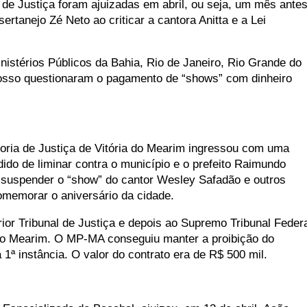
de Justiça foram ajuizadas em abril, ou seja, um mês ante
ertanejo Zé Neto ao criticar a cantora Anitta e a Lei
nistérios Públicos da Bahia, Rio de Janeiro, Rio Grande do
osso questionaram o pagamento de “shows” com dinheiro
toria de Justiça de Vitória do Mearim ingressou com uma
ido de liminar contra o município e o prefeito Raimundo
 suspender o “show” do cantor Wesley Safadão e outros
comemorar o aniversário da cidade.
ior Tribunal de Justiça e depois ao Supremo Tribunal Feder
a do Mearim. O MP-MA conseguiu manter a proibição do
ª instância. O valor do contrato era de R$ 500 mil.