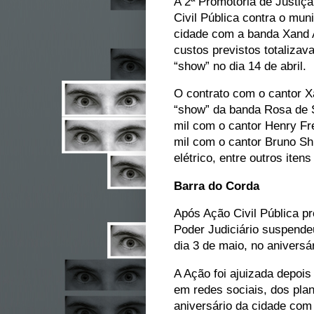
A 2ª Promotoria de Justiça
Civil Pública contra o mu
cidade com a banda Xand A
custos previstos totaliza
“show” no dia 14 de abril.
O contrato com o cantor X
“show” da banda Rosa de S
mil com o cantor Henry Fre
mil com o cantor Bruno Sh
elétrico, entre outros iten
Barra do Corda
Após Ação Civil Pública pr
Poder Judiciário suspende
dia 3 de maio, no aniversá
A Ação foi ajuizada depoi
em redes sociais, dos pla
aniversário da cidade com 