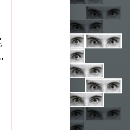
o
5
io
.