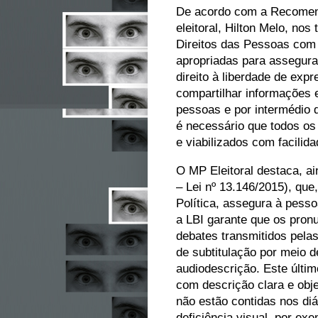
De acordo com a Recomend
eleitoral, Hilton Melo, no
Direitos das Pessoas com 
apropriadas para assegur
direito à liberdade de expr
compartilhar informações 
pessoas e por intermédio 
é necessário que todos os
e viabilizados com facilida
O MP Eleitoral destaca, ain
– Lei nº 13.146/2015), que,
Política, assegura à pessoa
a LBI garante que os pronu
debates transmitidos pela
de subtitulação por meio d
audiodescrição. Este últim
com descrição clara e obj
não estão contidas nos d
deficiência visual, por exe