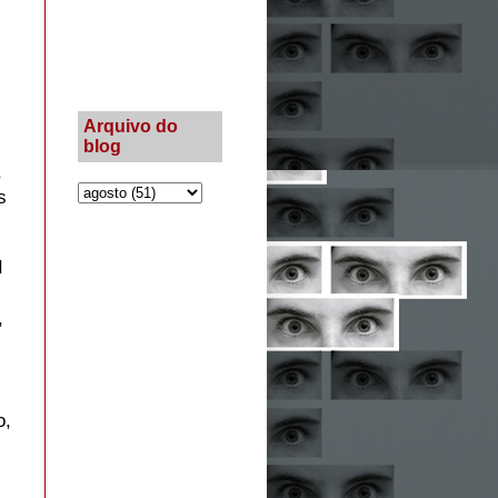
Arquivo do
blog
,
s
I
,
o,