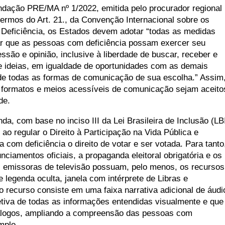
ação PRE/MA nº 1/2022, emitida pelo procurador regional
s termos do Art. 21., da Convenção Internacional sobre os
Deficiência, os Estados devem adotar “todas as medidas
ar que as pessoas com deficiência possam exercer seu
essão e opinião, inclusive à liberdade de buscar, receber e
e ideias, em igualdade de oportunidades com as demais
de todas as formas de comunicação de sua escolha.” Assim
 formatos e meios acessíveis de comunicação sejam aceito
de.
da, com base no inciso III da Lei Brasileira de Inclusão (LB
 ao regular o Direito à Participação na Vida Pública e
 com deficiência o direito de votar e ser votada. Para tanto
nciamentos oficiais, a propaganda eleitoral obrigatória e os
s emissoras de televisão possuam, pelo menos, os recursos
e legenda oculta, janela com intérprete de Libras e
o recurso consiste em uma faixa narrativa adicional de áudi
etiva de todas as informações entendidas visualmente e que
iálogos, ampliando a compreensão das pessoas com
mplo.