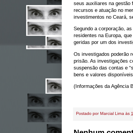
seus auxiliares na gestão 
recursos e atuação no mer
investimentos no Ceará, s
Segundo a corporação, as 
residentes na Europa, que 
geridas por um dos invest
Os investigados poderão r
prisão. As investigações c
suspensão das contas e “
bens e valores disponíveis
(Informações da Agência B
Postado por
Marcial Lima
às
Nenhum coment