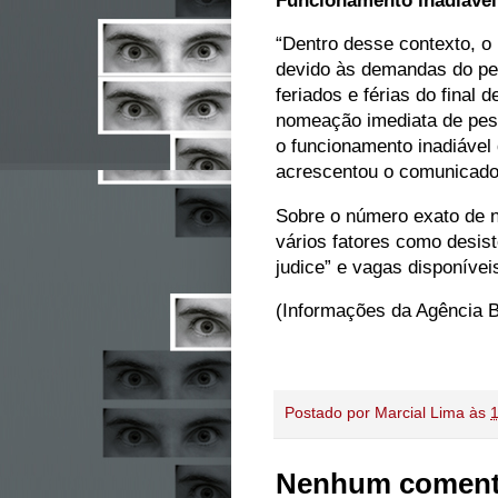
“Dentro desse contexto, o
devido às demandas do per
feriados e férias do final 
nomeação imediata de pess
o funcionamento inadiável 
acrescentou o comunicado
Sobre o número exato de 
vários fatores como desis
judice” e vagas disponívei
(Informações da Agência B
Postado por
Marcial Lima
às
Nenhum coment