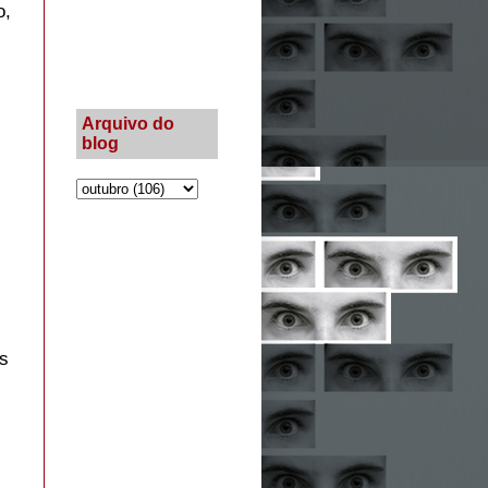
o,
Arquivo do
blog
os