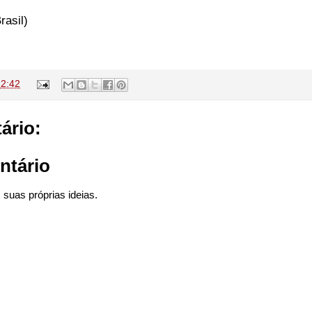
rasil)
12:42
ário:
ntário
suas próprias ideias.