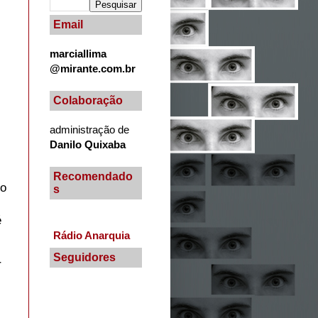
Email
marciallima
@mirante.com.br
Colaboração
administração de
Danilo Quixaba
Recomendado
no
s
é
Rádio Anarquia
Seguidores
r