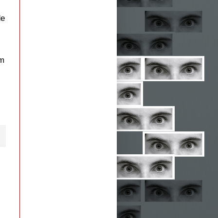
de
em