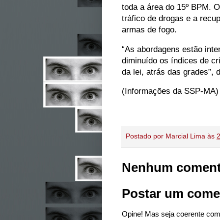
toda a área do 15º BPM. O 
tráfico de drogas e a rec
armas de fogo.
“As abordagens estão inte
diminuído os índices de 
da lei, atrás das grades”
(Informações da SSP-MA)
Postado por
Marcial Lima
às
Nenhum coment
Postar um come
Opine! Mas seja coerente com 