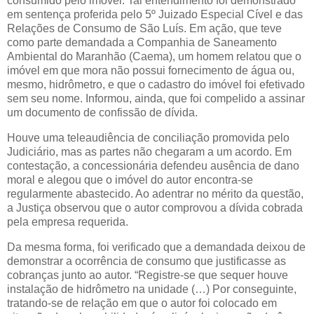
consumido pelo imóvel. Tal entendimento foi demonstrado
em sentença proferida pelo 5º Juizado Especial Cível e das
Relações de Consumo de São Luís. Em ação, que teve
como parte demandada a Companhia de Saneamento
Ambiental do Maranhão (Caema), um homem relatou que o
imóvel em que mora não possui fornecimento de água ou,
mesmo, hidrômetro, e que o cadastro do imóvel foi efetivado
sem seu nome. Informou, ainda, que foi compelido a assinar
um documento de confissão de dívida.
Houve uma teleaudiência de conciliação promovida pelo
Judiciário, mas as partes não chegaram a um acordo. Em
contestação, a concessionária defendeu ausência de dano
moral e alegou que o imóvel do autor encontra-se
regularmente abastecido. Ao adentrar no mérito da questão,
a Justiça observou que o autor comprovou a dívida cobrada
pela empresa requerida.
Da mesma forma, foi verificado que a demandada deixou de
demonstrar a ocorrência de consumo que justificasse as
cobranças junto ao autor. “Registre-se que sequer houve
instalação de hidrômetro na unidade (…) Por conseguinte,
tratando-se de relação em que o autor foi colocado em