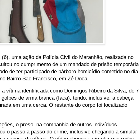
 (6), uma ação da Polícia Civil do Maranhão, realizada no
sultou no cumprimento de um mandado de prisão temporária
do de ter participado de bárbaro homicídio cometido no dia
no Bairro São Francisco, em Zé Doca.
 a vítima identificada como Domingos Ribeiro da Silva, de 
golpes de arma branca (faca), tendo, inclusive, a cabeça
rada em uma cerca. O restante do corpo foi localizado
ações, o preso, na companhia de outros indivíduos
vou o passo a passo do crime, inclusive chegando a simular
m a cabeça da vítima. O vídeo chegou a circular nas redes