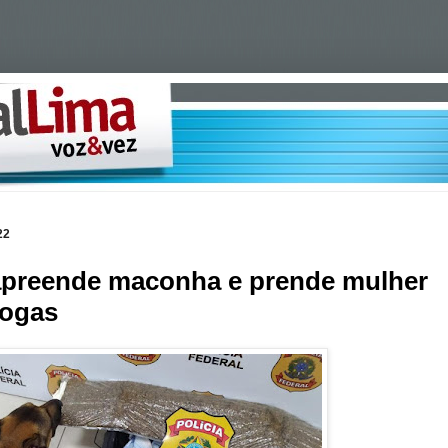
22
 apreende maconha e prende mulher
rogas