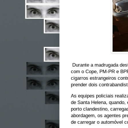
Durante a madrugada desta 
com o Cope, PM-PR e BPFr
cigarros estrangeiros con
prender dois contrabandist
As equipes policiais reali
de Santa Helena, quando,
porto clandestino, carreg
abordagem, os agentes pr
de carregar o automóvel co