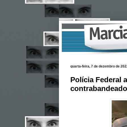
quarta-feira, 7 de dezembro de 202
Polícia Federal
contrabandeado