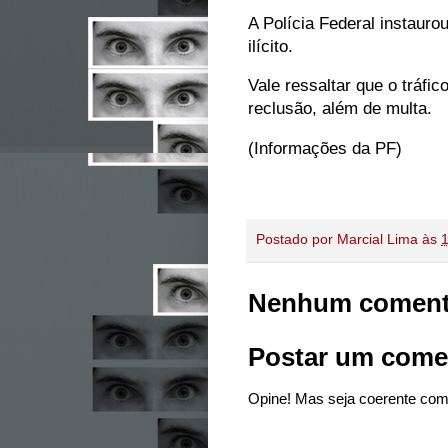
A Polícia Federal instauro
ilícito.
Vale ressaltar que o tráf
reclusão, além de multa.
(Informações da PF)
Postado por
Marcial Lima
às
Nenhum coment
Postar um come
Opine! Mas seja coerente com 