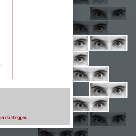
a
gia do
Blogger
.