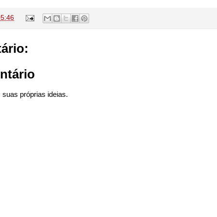
05:46
ário:
ntário
suas próprias ideias.