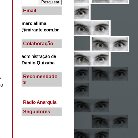
Email
marciallima
@mirante.com.br
Colaboração
administração de
Danilo Quixaba
Recomendado
s
s
do
Rádio Anarquia
Seguidores
s