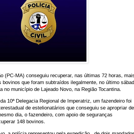
ão (PC-MA) conseguiu recuperar, nas últimas 72 horas, mai
 bovinos que foram subtraídos ilegalmente, no último sába
da no município de Lajeado Novo, na Região Tocantina.
da 10ª Delegacia Regional de Imperatriz, um fazendeiro foi
terestadual de estelionatários que conseguiu se apropriar de
esmo dia, o fazendeiro, com apoio de seguranças
cuperar 148 bovinos.
tivo, a polícia representou pela expedição de dois mandado