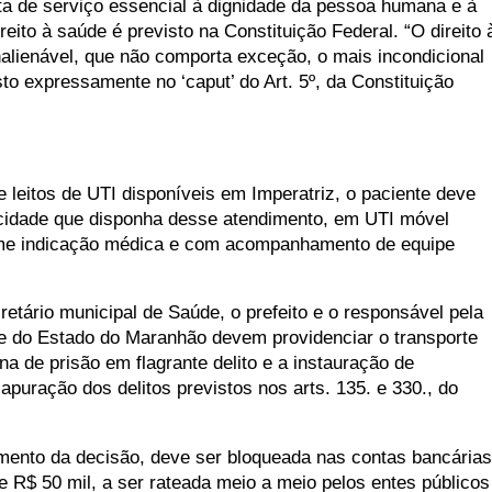
ata de serviço essencial à dignidade da pessoa humana e à
reito à saúde é previsto na Constituição Federal. “O direito 
inalienável, que não comporta exceção, o mais incondicional
sto expressamente no ‘caput’ do Art. 5º, da Constituição
 leitos de UTI disponíveis em Imperatriz, o paciente deve
a cidade que disponha desse atendimento, em UTI móvel
orme indicação médica e com acompanhamento de equipe
cretário municipal de Saúde, o prefeito e o responsável pela
e do Estado do Maranhão devem providenciar o transporte
a de prisão em flagrante delito e a instauração de
 apuração dos delitos previstos nos arts. 135. e 330., do
ento da decisão, deve ser bloqueada nas contas bancárias
e R$ 50 mil, a ser rateada meio a meio pelos entes públicos