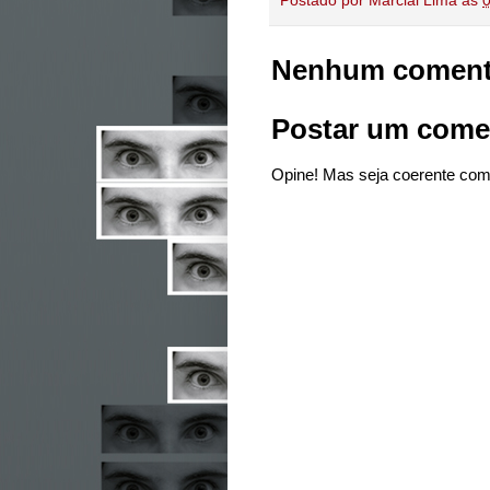
Postado por
Marcial Lima
às
Nenhum coment
Postar um come
Opine! Mas seja coerente com 