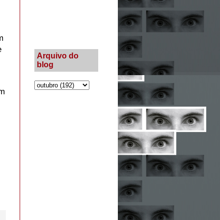
m
e
Arquivo do
blog
am