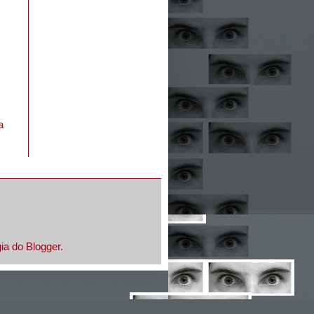
a
gia do
Blogger
.