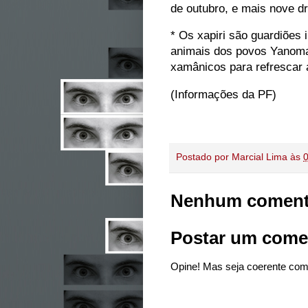
de outubro, e mais nove dr
* Os xapiri são guardiões i
animais dos povos Yanoma
xamânicos para refrescar a
(Informações da PF)
Postado por
Marcial Lima
às
Nenhum coment
Postar um come
Opine! Mas seja coerente com 