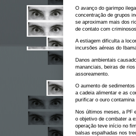
O avanço do garimpo ilega
concentração de grupos in
se aproximam mais dos rio
de contato com criminosos
A estiagem dificulta a lo
incursões aéreas do Ibama
Danos ambientais causados
mananciais, beiras de rios
assoreamento.
O aumento de sedimentos no
a cadeia alimentar e as c
purificar o ouro contamin
Nos últimos meses, a PF 
o objetivo de combater a e
operação teve início no fi
balsas espalhadas nos trec