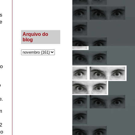
s
e
Arquivo do
blog
do
o
e.
m
2
io