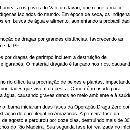
l ameaça os povos do Vale do Javari, que reúne a maior
dígenas isolados do mundo. Em época de seca, os indígena
s em busca de água e alimento, aumentando a probabilidad
.
comoção de dragas por grandes distâncias, favorecendo as
 e da PF.
 por dragas de garimpo incluem a destruição de
 e igarapés. O material dragado é lançado nos rios, causan
 rio dificulta a procriação de peixes e plantas, impactand
omunidades que vivem da pesca. O mercúrio usado para
a a água, causando graves danos ao meio ambiente e à saúd
e o Ibama iniciaram duas fases da Operação Draga Zero co
xtração de ouro ilegal no Amazonas. A primeira fase da
m de agosto e perdurou por doze dias, destruindo mais de 30
hos do Rio Madeira. Sua segunda fase foi realizada no iníc