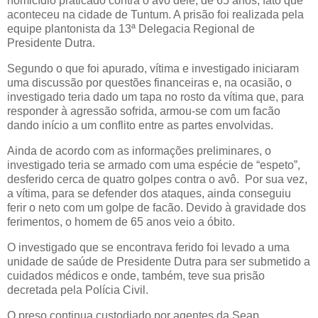
homicídio praticado contra o avô dele, de 65 anos, fato que
aconteceu na cidade de Tuntum. A prisão foi realizada pela
equipe plantonista da 13ª Delegacia Regional de
Presidente Dutra.
Segundo o que foi apurado, vítima e investigado iniciaram
uma discussão por questões financeiras e, na ocasião, o
investigado teria dado um tapa no rosto da vítima que, para
responder à agressão sofrida, armou-se com um facão
dando início a um conflito entre as partes envolvidas.
Ainda de acordo com as informações preliminares, o
investigado teria se armado com uma espécie de “espeto”,
desferido cerca de quatro golpes contra o avô. Por sua vez,
a vítima, para se defender dos ataques, ainda conseguiu
ferir o neto com um golpe de facão. Devido à gravidade dos
ferimentos, o homem de 65 anos veio a óbito.
O investigado que se encontrava ferido foi levado a uma
unidade de saúde de Presidente Dutra para ser submetido a
cuidados médicos e onde, também, teve sua prisão
decretada pela Polícia Civil.
O preso continua custodiado por agentes da Seap,