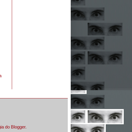
a
gia do
Blogger
.