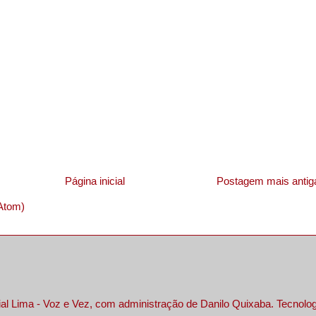
Página inicial
Postagem mais antig
Atom)
al Lima - Voz e Vez, com administração de Danilo Quixaba. Tecnolo