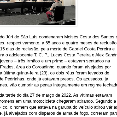
 do Júri de São Luís condenaram Moisés Costa dos Santos 
s, respectivamente, a 65 anos e quatro meses de reclusão
15 dias de reclusão, pela morte de Gabriel Costa Pereira e
tra o adolescente T. C. P., Lucas Costa Pereira e Alex Sand
jovens – três irmãos e um primo – estavam sentados na
s Frades, área do Coroadinho, quando foram alvejados por
a última quinta-feira (23), os dois réus foram levados de
 de Pedrinhas, onde já estavam presos. Os acusados, já
mes, vão cumprir as penas integralmente em regime fechad
da tarde do dia 27 de março de 2022. As vítimas estavam
homens em uma motocicleta chegaram atirando. Segundo a
lico, o homem que estava na garupa do veículo atirou vária
e, já alvejados com disparos de arma de fogo, correram par