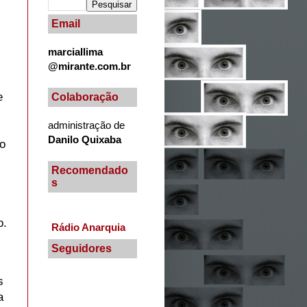
Email
marciallima
@mirante.com.br
e
Colaboração
administração de
Danilo Quixaba
ro
Recomendado
s
o.
Rádio Anarquia
Seguidores
s
a