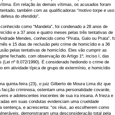
a vítima. Em relação às demais vítimas, os acusados foram
tentado, também com as qualificadoras “motivo torpe e uso
 defesa do ofendido”.
 conhecido como “Mandela”, foi condenado a 28 anos de
icídio e a 37 anos e quatro meses pelas três tentativas de
Andrade Mendes, conhecido como “Pirata, Galo ou Prata”, fo
ês e 15 dias de reclusão pelo crime de homicídio e a 36
usão pelas tentativas de homicídio. Eles vão cumprir as
gime fechado, com observação do Artigo 1º, inciso I, das
 (Lei nº 8.072/1990). É considerado hediondo o crime de
o em atividade típica de grupo de extermínio, e homicídio
ma quinta-feira (23), o juiz Gilberto de Moura Lima diz que
 facção criminosa, ostentam uma personalidade covarde,
ens e adolescentes inocentes de sua ira insana. A frieza e
radas em suas condutas evidenciam uma crueldade
a sentença, e acrescenta: “os réus, ao escolherem como
vulneráveis, demonstraram uma desconsideração total pela