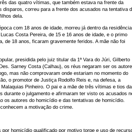
três das quatro vítimas, que também estava na frente da
 disparos, correu para a frente dos acusados na tentativa 
ilhos dela.
 época com 18 anos de idade, morreu já dentro da residência
e Lucas Costa Pereira, de 15 e 16 anos de idade, e o primo
, de 18 anos, ficaram gravemente feridos. A mãe não foi
ular, presidida pelo juiz titular da 1ª Vara do Júri, Gilberto
Des. Sarney Costa (Calhau), os réus negaram ser os autor
fogo, mas não comprovaram onde estariam no momento do
ão, o promotor de Justiça Rodolfo Reis e, na defesa, a
 Malaquias Pinheiro. O pai e a mãe de três vítimas e tios da
os durante o julgamento e afirmaram ter visto os acusados n
ão os autores do homicídio e das tentativas de homicídio.
conhecem a motivação do crime.
por homicídio qualificado por motivo torpe e uso de recurs