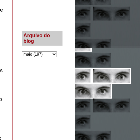
de
Arquivo do
blog
es
o
o