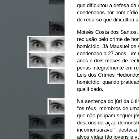
que dificultou a defesa d
condenados por homicídio 
de recurso que dificultou a
Moisés Costa dos Santos,
reclusão pelo crime de hom
homicídio. Já Maxsuel de 
condenado a 27 anos, um m
anos e dois meses de recl
penas integralmente em re
Leis dos Crimes Hediondos
homicídio, quando praticad
qualificado.
Na sentença do júri da últi
“os réus, membros de uma
que não poupam sequer jov
desconsideração demonst
incomensurável”, destaca 
alvos vidas tão jovens e 