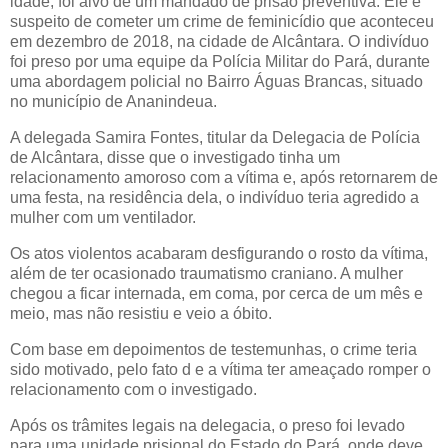
idade, foi alvo de um mandado de prisão preventiva. Ele é
suspeito de cometer um crime de feminicídio que aconteceu
em dezembro de 2018, na cidade de Alcântara. O indivíduo
foi preso por uma equipe da Polícia Militar do Pará, durante
uma abordagem policial no Bairro Águas Brancas, situado
no município de Ananindeua.
A delegada Samira Fontes, titular da Delegacia de Polícia
de Alcântara, disse que o investigado tinha um
relacionamento amoroso com a vítima e, após retornarem de
uma festa, na residência dela, o indivíduo teria agredido a
mulher com um ventilador.
Os atos violentos acabaram desfigurando o rosto da vítima,
além de ter ocasionado traumatismo craniano. A mulher
chegou a ficar internada, em coma, por cerca de um mês e
meio, mas não resistiu e veio a óbito.
Com base em depoimentos de testemunhas, o crime teria
sido motivado, pelo fato d e a vítima ter ameaçado romper o
relacionamento com o investigado.
Após os trâmites legais na delegacia, o preso foi levado
para uma unidade prisional do Estado do Pará, onde deve