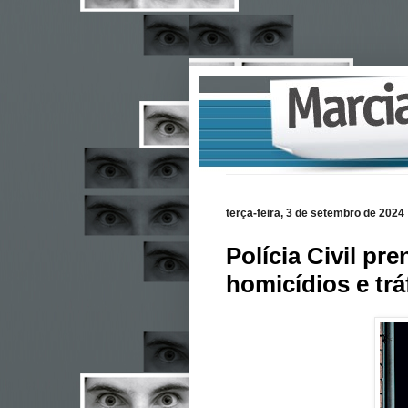
terça-feira, 3 de setembro de 2024
Polícia Civil p
homicídios e tr