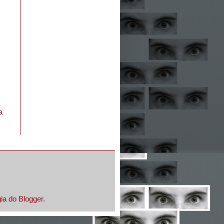
a
gia do
Blogger
.