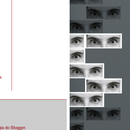
a
gia do
Blogger
.