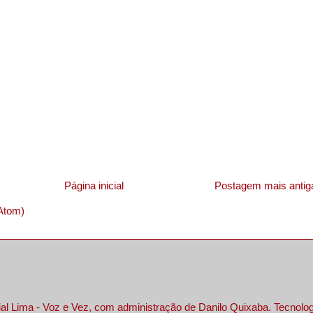
Página inicial
Postagem mais antig
Atom)
al Lima - Voz e Vez, com administração de Danilo Quixaba. Tecnolo