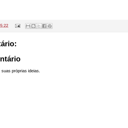
05:22
ário:
ntário
suas próprias ideias.