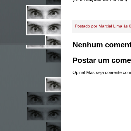
Postado por
Marcial Lima
às
Nenhum coment
Postar um come
Opine! Mas seja coerente com 