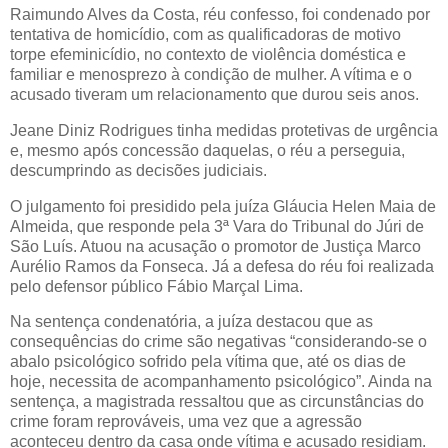
Raimundo Alves da Costa, réu confesso, foi condenado por
tentativa de homicídio, com as qualificadoras de motivo
torpe efeminicídio, no contexto de violência doméstica e
familiar e menosprezo à condição de mulher. A vítima e o
acusado tiveram um relacionamento que durou seis anos.
Jeane Diniz Rodrigues tinha medidas protetivas de urgência
e, mesmo após concessão daquelas, o réu a perseguia,
descumprindo as decisões judiciais.
O julgamento foi presidido pela juíza Gláucia Helen Maia de
Almeida, que responde pela 3ª Vara do Tribunal do Júri de
São Luís. Atuou na acusação o promotor de Justiça Marco
Aurélio Ramos da Fonseca. Já a defesa do réu foi realizada
pelo defensor público Fábio Marçal Lima.
Na sentença condenatória, a juíza destacou que as
consequências do crime são negativas “considerando-se o
abalo psicológico sofrido pela vítima que, até os dias de
hoje, necessita de acompanhamento psicológico”. Ainda na
sentença, a magistrada ressaltou que as circunstâncias do
crime foram reprováveis, uma vez que a agressão
aconteceu dentro da casa onde vítima e acusado residiam.