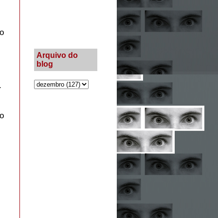
do
Arquivo do
blog
.
so