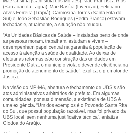
Mãe Cristina (Canfístula dos Moraes), Mãe Francisca Rios
(São João da Lagoa), Mãe Basília (Invenção), Feliciano
Alves Ferreira (Trapiá), Carmosina Torres (Santa Rita do
Sul) e João Sebastião Rodrigues (Pedra Branca) estavam
fechadas e, atualmente, a situação não mudou.
“As Unidades Básicas de Saúde – instaladas perto de onde
as pessoas moram, trabalham, estudam e vivem –
desempenham papel central na garantia à população de
acesso à atenção a saúde de qualidade. Ao deixar de
efetuar as reformas e/ou construção das unidades em
Presidente Dutra, o município viola o dever de eficiência na
promoção do atendimento de saúde”, explica o promotor de
Justiça.
Na visão do MP-MA, abertura e fechamento de UBS’s são
atos administrativos arbitrários do prefeito. Em algumas
comunidades, por sua dimensão, a existência de UBS é
uma exigência. “Um dos exemplos é o Povoado Santa Rita
do Sul, que possui população razoável, mas foi privado da
UBS local, sem nenhuma justificativa técnica”, enfatiza
Clodoaldo Araújo.