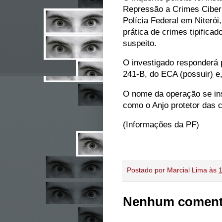
Repressão a Crimes Cibern
Polícia Federal em Niterói
prática de crimes tipifica
suspeito.
O investigado responderá p
241-B, do ECA (possuir) e
O nome da operação se ins
como o Anjo protetor das c
(Informações da PF)
Postado por
Marcial Lima
às
Nenhum coment