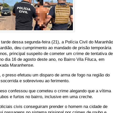
tarde dessa segunda-feira (21), a Polícia Civil do Maranhão
ardião, deu cumprimento ao mandado de prisão temporária
os, principal suspeito de cometer um crime de tentativa de
o dia 16 de agosto deste ano, no Bairro Vila Filuca, em
ixada Maranhense.
 o preso efetuou um disparo de arma de fogo na região do
 socorrida e sobreviveu ao ferimento.
preso confessou que cometeu o crime alegando que a vítima
bos e furtos no bairro, inclusive em uma creche.
oliciais civis conseguiram prender o homem na cidade de
ui passagens no sistema prisional por crimes de roubo e