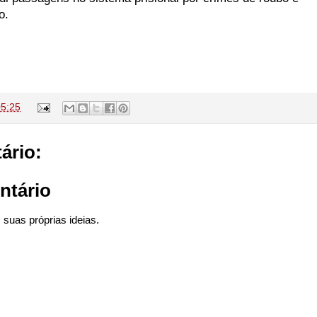
o.
05:25
ário:
ntário
suas próprias ideias.